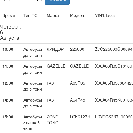
Время
Тип ТС
Марка
Модель
VIN/Шасси
Четверг,
6
Августа
10:00
Автобусы
ЛУИДОР
225000
Z7C225000G00064
до 5 тонн
11:00
Автобусы
GAZELLE
GAZELLE
X96A66R33S10189
до 5 тонн
12:00
Автобусы
ГАЗ
A65R35
X96A65R35J08442
до 5 тонн
14:00
Автобусы
ГАЗ
A64R45
X96A64R45K00163
до 5 тонн
15:00
Автобусы
ZONG
LCK6127H
LDYCCS3B7L00020
свыше 5
TONG
тонн